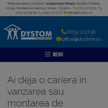
Sari
Materiale pentru invelitori,
acoperisuri Sinaia
, Busteni, Predeal,
la
Azuga. Montatori acoperisuri Sinaia - Dystom -
0723-17.17.30
,
0722-31.84.89
0244-32.17.72
office@dystom.ro
conținut
0723-17.17.30
office@dystom.ro
Menu
Ai deja o cariera in
vanzarea sau
montarea de