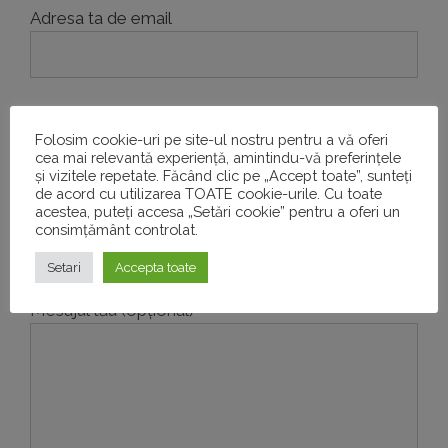
Adresa ta de email
Telefon
Folosim cookie-uri pe site-ul nostru pentru a vă oferi
cea mai relevantă experiență, amintindu-vă preferințele
și vizitele repetate. Făcând clic pe „Accept toate”, sunteți
de acord cu utilizarea TOATE cookie-urile. Cu toate
Subiect
acestea, puteți accesa „Setări cookie” pentru a oferi un
consimțământ controlat.
Setari
Accepta toate
Mesajul tău (opțional)