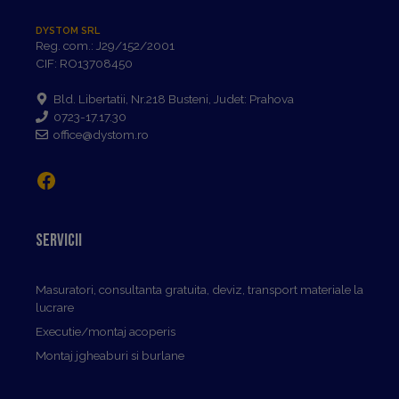
DYSTOM SRL
Reg. com.: J29/152/2001
CIF: RO13708450
Bld. Libertatii, Nr.218 Busteni, Judet: Prahova
0723-17.17.30
office@dystom.ro
Facebook
Servicii
Masuratori, consultanta gratuita, deviz, transport materiale la
lucrare
Executie/montaj acoperis
Montaj jgheaburi si burlane