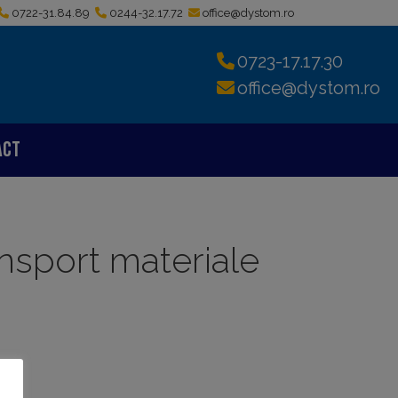
0722-31.84.89
0244-32.17.72
office@dystom.ro
0723-17.17.30
office@dystom.ro
act
ansport materiale