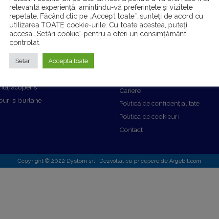
relevantă experiență, amintindu-vă preferințele și vizitele
repetate. Făcând clic pe „Accept toate”, sunteți de acord cu
utilizarea TOATE cookie-urile. Cu toate acestea, puteți
accesa „Setări cookie” pentru a oferi un consimțământ
Info util
controlat.
Setari
Accepta toate
onsultanta gratuita, deviz,
Acasa
eriale la lucrare
Despre
taj acoperis
Cariere
uri si burlane
Politică de confidențialitate
Politica de cookieuri
Contact
Copyright © 2022 Dystom srl | Dezvoltat cu pricepere de Argebit.com