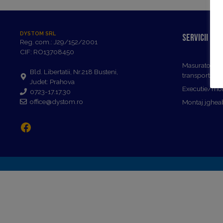
DYSTOM SRL
Servicii
Reg. com.: J29/152/2001
CIF: RO13708450
Masuratori, c
Bld. Libertatii, Nr.218 Busteni,
transport mat
Judet: Prahova
Executie/mon
0723-17.17.30
office@dystom.ro
Montaj jgheab
Facebook