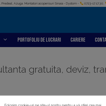
i, Predeal, Azuga. Montatori acoperisuri Sinaia - Dystom -
0723-17.17.30
,
Portofoliu de lucrari
Cariere
Cont
ltanta gratuita, deviz, tr
Folosim cookie-uri pe site-ul nostru pentru a vă oferi cea mai