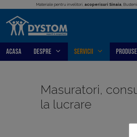
Sari
Materiale pentru invelitori,
acoperisuri Sinaia
, Busten
la
conținut
Acasa
Despre
Servicii
Produse
Masuratori, consu
la lucrare