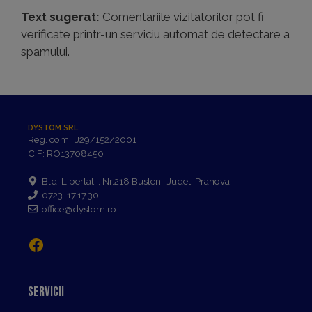
Text sugerat:
Comentariile vizitatorilor pot fi
verificate printr-un serviciu automat de detectare a
spamului.
DYSTOM SRL
Reg. com.: J29/152/2001
CIF: RO13708450
Bld. Libertatii, Nr.218 Busteni, Judet: Prahova
0723-17.17.30
office@dystom.ro
Facebook
Servicii