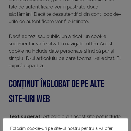
tale de autentificare vor fi păstrate două
săptămâni. Dacă te dezautentifici din cont, cookie-
urile de autentificare vor fi eliminate.
Dacă editezi sau publici un articol, un cookie
suplimentar va fi salvat în navigatorul tău. Acest
cookie nu include date personale și indică pur și
simplu ID-ul articolului pe care tocmai l-ai editat. El
expiră după 1 zi.
Conținut înglobat de pe alte
site-uri web
Text sugerat:
Articolele din acest site pot include
conținut înglobat (de exemplu, videouri, imagini,
Folosim cookie-uri pe site-ul nostru pentru a vă oferi