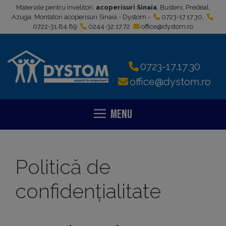
Sari
Materiale pentru invelitori,
acoperisuri Sinaia
, Busteni, Predeal,
la
Azuga. Montatori acoperisuri Sinaia - Dystom -
0723-17.17.30
,
0722-31.84.89
0244-32.17.72
office@dystom.ro
conținut
0723-17.17.30
office@dystom.ro
Menu
Politică de
confidențialitate