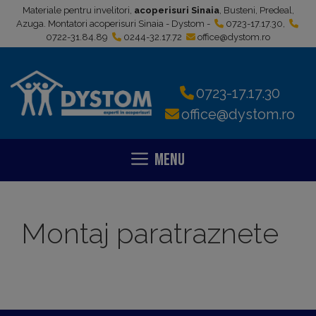
Sari
Materiale pentru invelitori,
acoperisuri Sinaia
, Busteni, Predeal,
la
Azuga. Montatori acoperisuri Sinaia - Dystom -
0723-17.17.30
,
0722-31.84.89
0244-32.17.72
office@dystom.ro
conținut
0723-17.17.30
office@dystom.ro
Menu
Montaj paratraznete