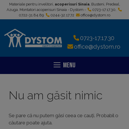
Sari
Materiale pentru invelitori,
acoperisuri Sinaia
, Busteni, Predeal,
la
Azuga. Montatori acoperisuri Sinaia - Dystom -
0723-17.17.30
,
0722-31.84.89
0244-32.17.72
office@dystom.ro
conținut
0723-17.17.30
office@dystom.ro
Menu
Nu am găsit nimic
Se pare că nu putem găsi ceea ce cauți. Probabil o
căutare poate ajuta.