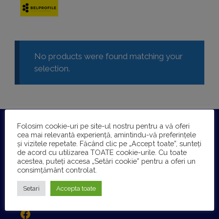
No products were found matching your
selection.
Folosim cookie-uri pe site-ul nostru pentru a vă oferi
DYSTOM SRL
cea mai relevantă experiență, amintindu-vă preferințele
Reg. com.: J29/152/2001
și vizitele repetate. Făcând clic pe „Accept toate”, sunteți
CIF: RO13708450
de acord cu utilizarea TOATE cookie-urile. Cu toate
acestea, puteți accesa „Setări cookie” pentru a oferi un
Bld. Libertatii, Nr.218 Busteni, Judet: Prahova
consimțământ controlat.
0723-17.17.30
Setari
Accepta toate
office@dystom.ro
Facebook