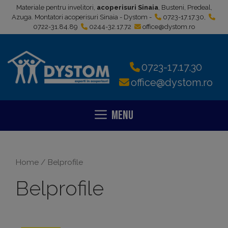
Sari
Materiale pentru invelitori,
acoperisuri Sinaia
, Busteni, Predeal,
la
Azuga. Montatori acoperisuri Sinaia - Dystom -
0723-17.17.30
,
0722-31.84.89
0244-32.17.72
office@dystom.ro
conținut
0723-17.17.30
office@dystom.ro
Menu
Home
/ Belprofile
Belprofile