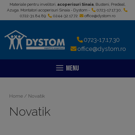
Sari
Materiale pentru invelitori,
acoperisuri Sinaia
, Busteni, Predeal,
la
Azuga. Montatori acoperisuri Sinaia - Dystom -
0723-17.17.30
,
0722-31.84.89
0244-32.17.72
office@dystom.ro
conținut
0723-17.17.30
office@dystom.ro
Menu
Home
/ Novatik
Novatik