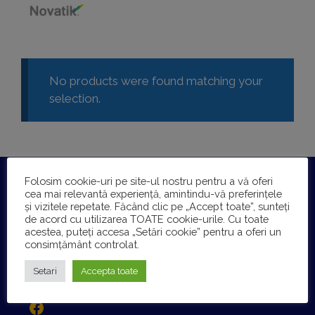
No products were found matching your
selection.
Folosim cookie-uri pe site-ul nostru pentru a vă oferi
DYSTOM SRL
cea mai relevantă experiență, amintindu-vă preferințele
Reg. com.: J29/152/2001
și vizitele repetate. Făcând clic pe „Accept toate”, sunteți
CIF: RO13708450
de acord cu utilizarea TOATE cookie-urile. Cu toate
acestea, puteți accesa „Setări cookie” pentru a oferi un
Bld. Libertatii, Nr.218 Busteni, Judet: Prahova
consimțământ controlat.
0723-17.17.30
Setari
Accepta toate
office@dystom.ro
Facebook