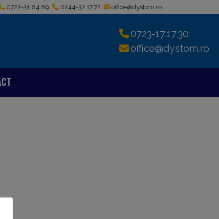
0722-31.84.89
0244-32.17.72
office@dystom.ro
0723-17.17.30
office@dystom.ro
act