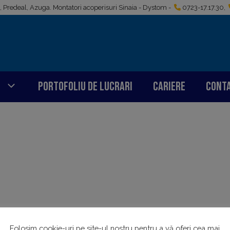
i, Predeal, Azuga. Montatori acoperisuri Sinaia - Dystom -
0723-17.17.30
,
Portofoliu de lucrari
Cariere
Cont
Folosim cookie-uri pe site-ul nostru pentru a vă oferi cea mai