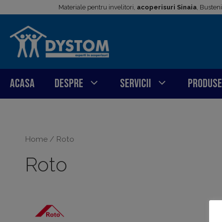
Sari
Materiale pentru invelitori,
acoperisuri Sinaia
, Busten
la
conținut
Acasa
Despre
Servicii
Produse
Home
/ Roto
Roto