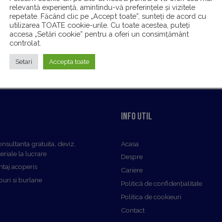
relevantă experiență, amintindu-vă preferințele și vizitele
repetate. Făcând clic pe „Accept toate”, sunteți de acord cu
utilizarea TOATE cookie-urile. Cu toate acestea, puteți
accesa „Setări cookie” pentru a oferi un consimțământ
on.
controlat.
Setari
Accepta toate
Info util
onsultanta gratuita, deviz,
Acasa
eriale la lucrare
Despre
taj acoperis
Cariere
uri si burlane
Politică de confidențialitate
Politica de cookieuri
Contact