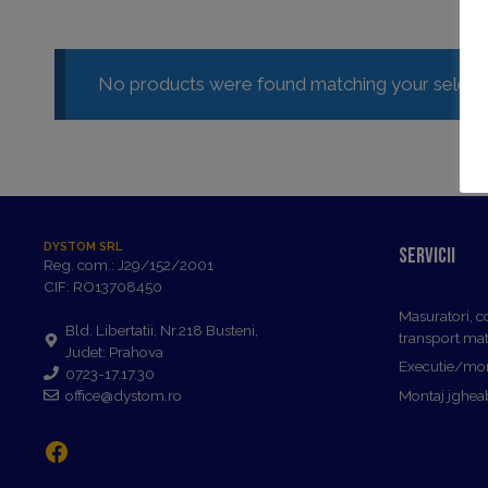
No products were found matching your selecti
DYSTOM SRL
Servicii
Reg. com.: J29/152/2001
CIF: RO13708450
Masuratori, c
Bld. Libertatii, Nr.218 Busteni,
transport mat
Judet: Prahova
Executie/mon
0723-17.17.30
office@dystom.ro
Montaj jgheab
Facebook