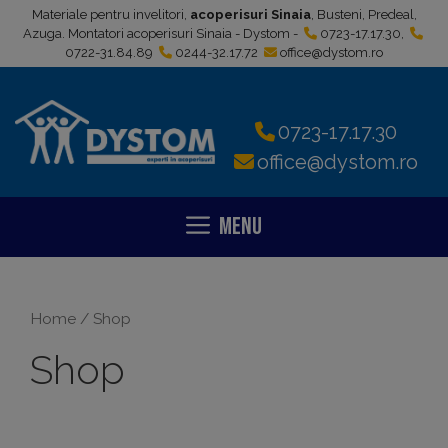
Sari
Materiale pentru invelitori,
acoperisuri Sinaia
, Busteni, Predeal,
la
Azuga. Montatori acoperisuri Sinaia - Dystom -
0723-17.17.30
,
0722-31.84.89
0244-32.17.72
office@dystom.ro
conținut
0723-17.17.30
office@dystom.ro
Menu
Home
/ Shop
Shop