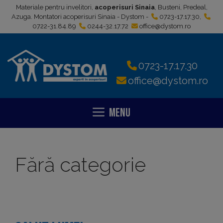
Sari
Materiale pentru invelitori,
acoperisuri Sinaia
, Busteni, Predeal,
la
Azuga. Montatori acoperisuri Sinaia - Dystom -
0723-17.17.30
,
0722-31.84.89
0244-32.17.72
office@dystom.ro
conținut
0723-17.17.30
office@dystom.ro
Menu
Fără categorie