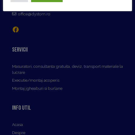
Bld. Libertatii, Nr.218 Busteni, Judet: Prahova
0723-17.17.30
office@dystom.ro
Facebook
Servicii
Masuratori, consultanta gratuita, deviz, transport materiale la
lucrare
Executie/montaj acoperis
Montaj jgheaburi si burlane
Info util
Acasa
Despre