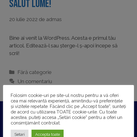
Salut lume!
20 iulie 2022
de
admas
Bine ai venit la WordPress. Acesta e primul tău
articol. Editează-l sau șterge-l ș-apoi începe să
scrii!
Categorii
Fără categorie
Un comentariu
Folosim cookie-uri pe site-ul nostru pentru a vă oferi
cea mai relevantă experiență, amintindu-vă preferințele
și vizitele repetate. Făcând clic pe „Accept toate”, sunteți
de acord cu utilizarea TOATE cookie-urile. Cu toate
DYSTOM SRL
acestea, puteți accesa „Setări cookie” pentru a oferi un
Reg. com.: J29/152/2001
consimțământ controlat.
CIF: RO13708450
Setari
Accepta toate